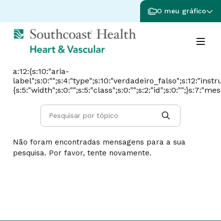
O meu gráfico
a:12:{s:10:"aria-
label";s:0:"";s:4:"type";s:10:"verdadeiro_falso";s:12:"instr
{s:5:"width";s:0:"";s:5:"class";s:0:"";s:2:"id";s:0:"";}s:7:"m
Não foram encontradas mensagens para a sua
pesquisa. Por favor, tente novamente.